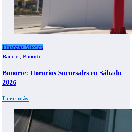
Finanzas México
Bancos
,
Banorte
Banorte: Horarios Sucursales en Sábado
2026
Leer más