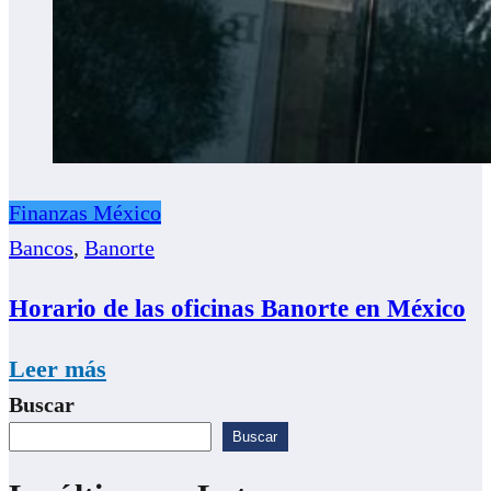
Finanzas México
Bancos
,
Banorte
Horario de las oficinas Banorte en México
Leer más
Buscar
Buscar