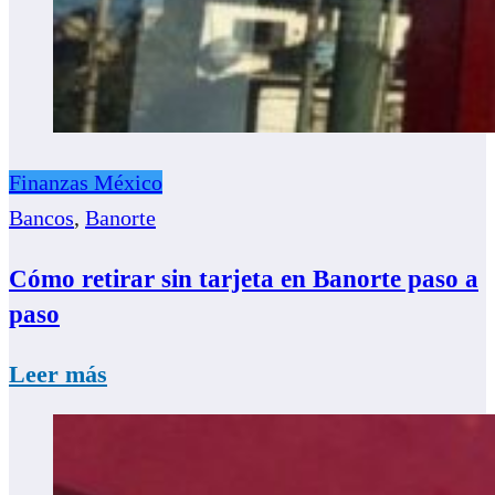
Finanzas México
Bancos
,
Banorte
Cómo retirar sin tarjeta en Banorte paso a
paso
Leer más