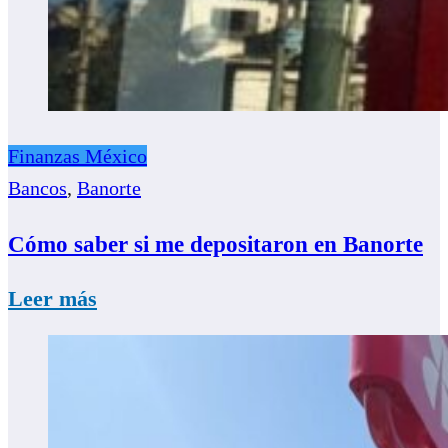
Finanzas México
Bancos
,
Banorte
Cómo saber si me depositaron en Banorte
Leer más