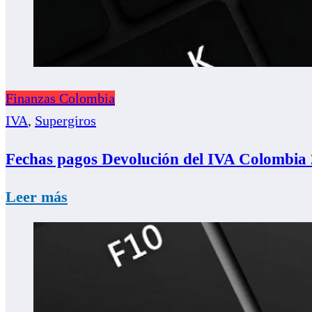
Finanzas Colombia
IVA
,
Supergiros
Fechas pagos Devolución del IVA Colombia 
Leer más